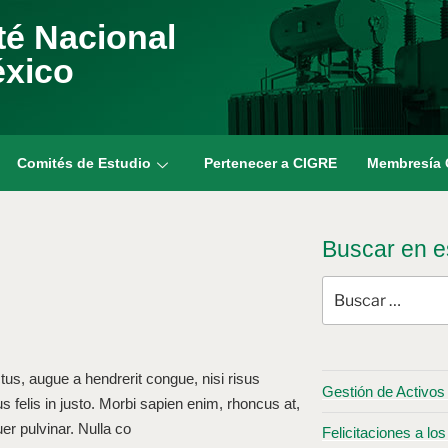
é Nacional
éxico
Comités de Estudio
Pertenecer a CIGRE
Membresía
Buscar en es
tus, augue a hendrerit congue, nisi risus
Gestión de Activos 
us felis in justo. Morbi sapien enim, rhoncus at,
er pulvinar. Nulla co
Felicitaciones a 