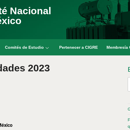
é Nacional
éxico
Comités de Estudio
Pertenecer a CIGRE
Membresía
dades 2023
G
F
México
q