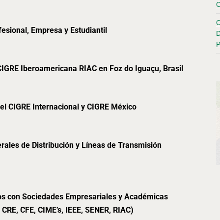
C
C
esional, Empresa y Estudiantil
D
P
 CIGRE Iberoamericana RIAC en Foz do
Iguaçu
, Brasil
del CIGRE Internacional y CIGRE México
ales de Distribución y Líneas de Transmisión
ios con Sociedades Empresariales y Académicas
 CRE, CFE,
CIME’s
, IEEE, SENER, RIAC)