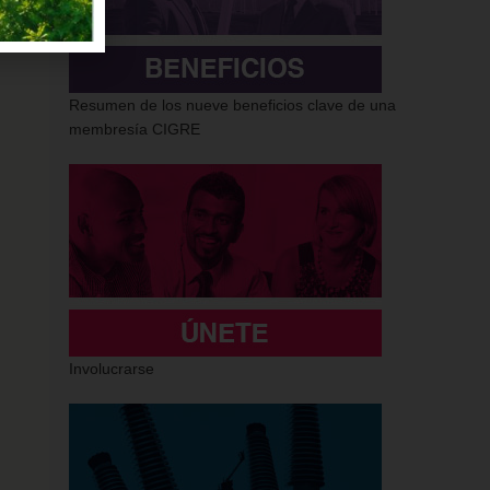
Resumen de los nueve beneficios clave de una
membresía CIGRE
Involucrarse