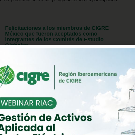
Felicitaciones a los miembros de CIGRE
México que fueron aceptados como
integrantes de los Comités de Estudio
Globales
Felicitaciones a los miembros de CIGRE México que
fueron aceptados como integrantes de los Comités de
Estudio Globales El CIGRE …
Leer Mas
Conferencia “Líneas aéreas: La nueva
frontera en confiabilidad y capacidad
energética”
Conferencia “Líneas aéreas: La nueva frontera en
confiabilidad y capacidad energética” Estás invitado,
CIGRE México | Academia de Energía, Aplicaciones …