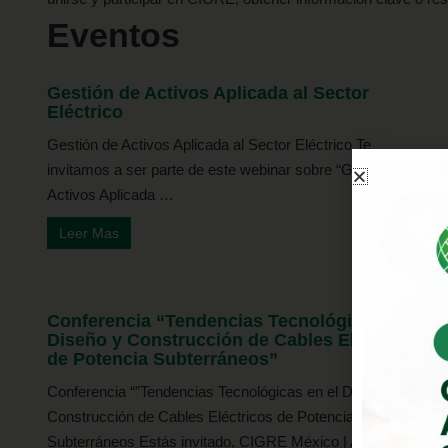
Eventos
Gestión de Activos Aplicada al Sector
Eléctrico
Gestión de Activos Aplicada al Sector Eléctrico Te
invitamos a ser parte de este webinar sobre “Gestión de
Activos Aplicada …
Leer Mas
Conferencia “Tendencias Tecnológicas en el
Diseño y Construcción de Cables Eléctricos
de Potencia Subterráneos”
Conferencia “”Tendencias Tecnológicas en el Diseño y
Construcción de Cables Eléctricos de Potencia
Subterráneos Estás invitado, CIGRE México | Academia …