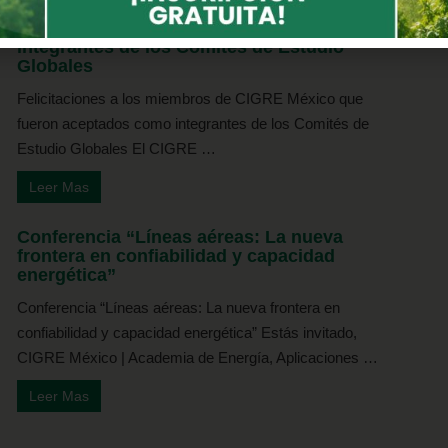
Felicitaciones a los miembros de CIGRE
México que fueron aceptados como
integrantes de los Comités de Estudio
Globales
Felicitaciones a los miembros de CIGRE México que
fueron aceptados como integrantes de los Comités de
Estudio Globales El CIGRE …
Leer Mas
Conferencia “Líneas aéreas: La nueva
frontera en confiabilidad y capacidad
energética”
Conferencia “Líneas aéreas: La nueva frontera en
confiabilidad y capacidad energética” Estás invitado,
CIGRE México | Academia de Energía, Aplicaciones …
Leer Mas