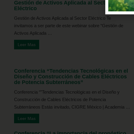
Gestión de Activos Aplicada al Sector
Eléctrico
Gestión de Activos Aplicada al Sector Eléctrico Te
invitamos a ser parte de este webinar sobre “Gestión de
Activos Aplicada …
Leer Mas
Conferencia “Tendencias Tecnológicas en el
Diseño y Construcción de Cables Eléctricos
de Potencia Subterráneos”
Conferencia “”Tendencias Tecnológicas en el Diseño y
Construcción de Cables Eléctricos de Potencia
Subterráneos Estás invitado, CIGRE México | Academia …
Leer Mas
Conferencia “La importancia del pronóstico