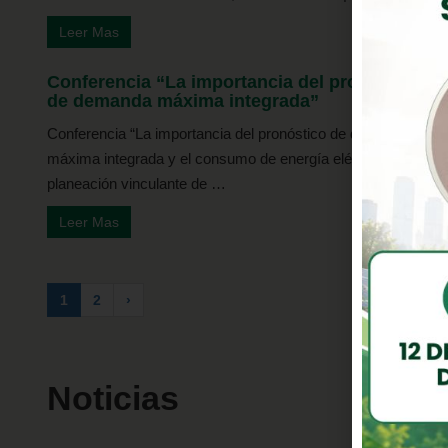
Leer Mas
Conferencia “La importancia del pronóstico
de demanda máxima integrada”
Conferencia “La importancia del pronóstico de demanda
máxima integrada y el consumo de energía eléctrica en la
planeación vinculante de …
Leer Mas
1
2
›
Noticias