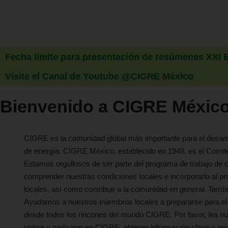
Fecha limite para presentación de resúmenes XXI
Visite el Canal de Youtube @CIGRE México
Bienvenido a CIGRE Méxic
CIGRE es la comunidad global más importante para el desarro
de energía. CIGRE México, establecido en 1948, es el Comité
Estamos orgullosos de ser parte del programa de trabajo d
comprender nuestras condiciones locales e incorporarlo al p
locales, así como contribuir a la comunidad en general. Tamb
Ayudamos a nuestros miembros locales a prepararse para el 
desde todos los rincones del mundo CIGRE. Por favor, lea n
unirse y participar en CIGRE, obtener información clave o re