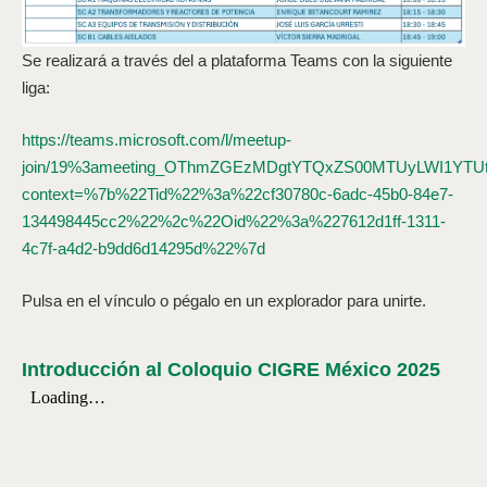
Se realizará a través del a plataforma Teams con la siguiente
liga:
https://teams.microsoft.com/l/meetup-
join/19%3ameeting_OThmZGEzMDgtYTQxZS00MTUyLWI1YTUtY
context=%7b%22Tid%22%3a%22cf30780c-6adc-45b0-84e7-
134498445cc2%22%2c%22Oid%22%3a%227612d1ff-1311-
4c7f-a4d2-b9dd6d14295d%22%7d
Pulsa en el vínculo o pégalo en un explorador para unirte.
Introducción al Coloquio CIGRE México 2025