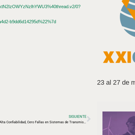
tN2IzOWYzNzlhYWU3%40thread.v2/0?
a4d2-b9dd6d14295d%22%7d
23 al 27 de 
SIGUIENTE
Conferencia “Alta Confiabilidad, Cero Fallas en Sistemas de Transmisión Subterráneos y Submarinos”