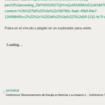
join/19%3ameeting_ZWY0OGI5OTQtYmQxMS00MmE1LWJiMTk
context=%7b%22Tid%22%3a%22cf30780c-6adc-45b0-84e7-
134498445cc2%22%2c%22Oid%22%3a%227612d1ff-1311-4c7f-
Pulsa en el vínculo o pégalo en un explorador para unirte.
ANTERIOR
Conferencia “Almacenamiento de Energía en Baterías y su Impacto en la Resiliencia del Sistema ante Transitorios de Potencia”