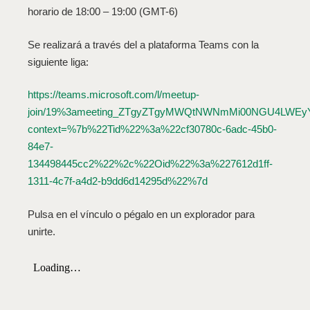
horario de 18:00 – 19:00 (GMT-6)
Se realizará a través del a plataforma Teams con la
siguiente liga:
https://teams.microsoft.com/l/meetup-
join/19%3ameeting_ZTgyZTgyMWQtNWNmMi00NGU4LWEyYz
context=%7b%22Tid%22%3a%22cf30780c-6adc-45b0-
84e7-
134498445cc2%22%2c%22Oid%22%3a%227612d1ff-
1311-4c7f-a4d2-b9dd6d14295d%22%7d
Pulsa en el vínculo o pégalo en un explorador para
unirte.