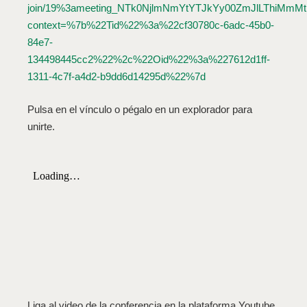
join/19%3ameeting_NTk0NjlmNmYtYTJkYy00ZmJlLThiMm
context=%7b%22Tid%22%3a%22cf30780c-6adc-45b0-
84e7-
134498445cc2%22%2c%22Oid%22%3a%227612d1ff-
1311-4c7f-a4d2-b9dd6d14295d%22%7d
Pulsa en el vínculo o pégalo en un explorador para
unirte.
Liga al video de la conferencia en la plataforma Youtube