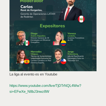
La liga al evento es en Youtube
https://www.youtube.com/live/TjDTrNQL4Ww?
si=EFwXe_N8bJ3nwz8W