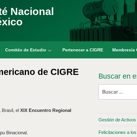
é Nacional
éxico
Comités de Estudio
Pertenecer a CIGRE
Membresía
americano de CIGRE
Buscar en es
 Brasil, el
XIX Encuentro Regional
Gestión de Activos 
Felicitaciones a 
ipu Binacional.